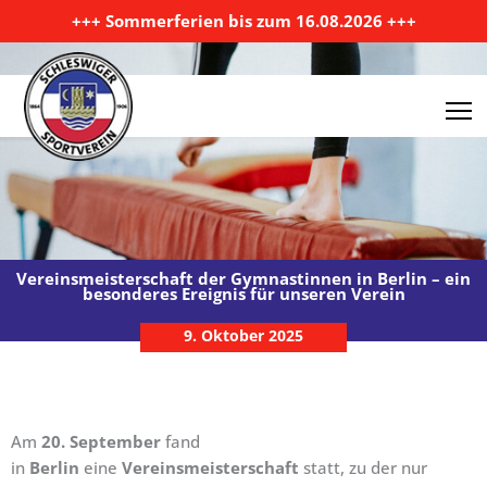
Zum Inhalt springen
+++ Sommerferien bis zum 16.08.2026 +++
Vereinsmeisterschaft der Gymnastinnen in Berlin – ein
besonderes Ereignis für unseren Verein
9. Oktober 2025
Am
20. September
fand
in
Berlin
eine
Vereinsmeisterschaft
statt, zu der nur