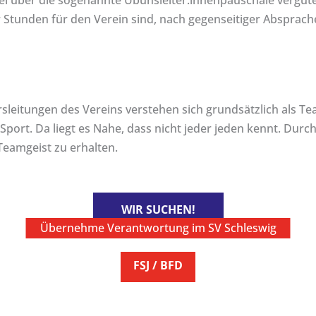
l über die sogenannte Übunsleiter:innenpauschale vergüte
r Stunden für den Verein sind, nach gegenseitiger Absprac
rsleitungen des Vereins verstehen sich grundsätzlich als T
Sport. Da liegt es Nahe, dass nicht jeder jeden kennt. Du
eamgeist zu erhalten.
WIR SUCHEN!
Übernehme Verantwortung im SV Schleswig
FSJ / BFD