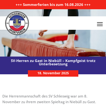
Zum Inhalt springen
+++ Sommerferien bis zum 16.08.2026 +++
SV-Herren zu Gast in Niebüll – Kampfgeist trotz
Unterbesetzung
18. November 2025
Die Herrenmannschaft des SV Schleswig war am 8.
November zu ihrem zweiten Spieltag in Niebüll zu Gast.