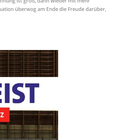
offnung ist groß, dann wieder mit mehr
ituation überwog am Ende die Freude darüber,