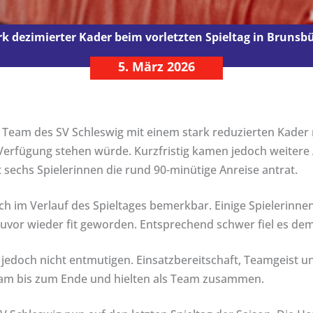
rk dezimierter Kader beim vorletzten Spieltag in Brunsbü
5. März 2026
 Team des SV Schleswig mit einem stark reduzierten Kader n
 Verfügung stehen würde. Kurzfristig kamen jedoch weitere
t sechs Spielerinnen die rund 90-minütige Anreise antrat.
 im Verlauf des Spieltages bemerkbar. Einige Spielerinnen 
uvor wieder fit geworden. Entsprechend schwer fiel es dem
t jedoch nicht entmutigen. Einsatzbereitschaft, Teamgeist u
sam bis zum Ende und hielten als Team zusammen.