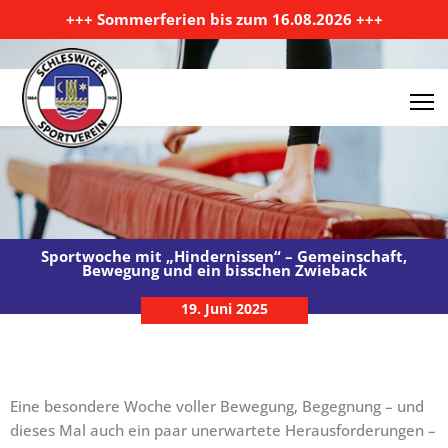
Zum Inhalt springen
+++ Sommerferien bis zum 16.08.2026 +++
Sportwoche mit „Hindernissen“ – Gemeinschaft,
Bewegung und ein bisschen Zwieback
19. Juni 2025
Eine besondere Woche voller Bewegung, Begegnung – und
dieses Mal auch ein paar unerwartete Herausforderungen –