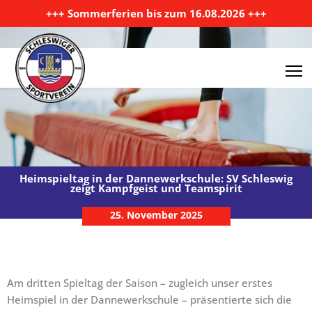
Zum Inhalt springen
+++ Sommerferien bis zum 16.08.2026 +++
Heimspieltag in der Dannewerkschule: SV Schleswig
zeigt Kampfgeist und Teamspirit
25. November 2025
Am dritten Spieltag der Saison – zugleich unser erstes
Heimspiel in der Dannewerkschule – präsentierte sich die