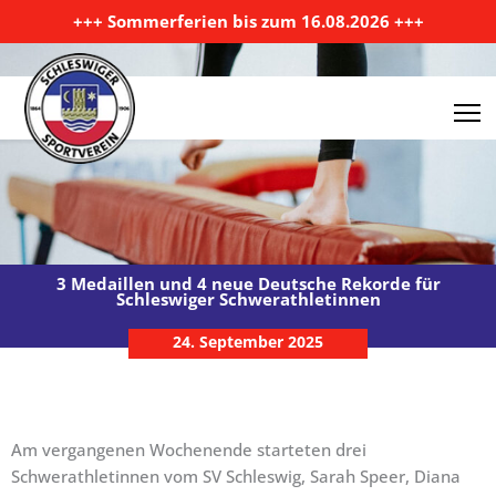
Zum Inhalt springen
+++ Sommerferien bis zum 16.08.2026 +++
3 Medaillen und 4 neue Deutsche Rekorde für
Schleswiger Schwerathletinnen
24. September 2025
Am vergangenen Wochenende starteten drei
Schwerathletinnen vom SV Schleswig, Sarah Speer, Diana